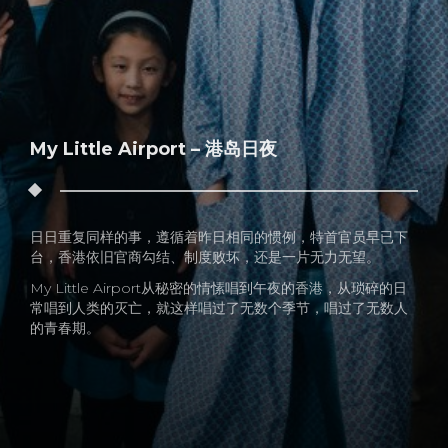
My Little Airport – 港岛日夜
日日重复同样的事，遵循着昨日相同的惯例，特首官员早已下
台，香港依旧官商勾结、制度败坏，还是一片无力无望。
My Little Airport从秘密的情愫唱到午夜的香港，从琐碎的日
常唱到人类的灭亡，就这样唱过了无数个季节，唱过了无数人
的青春期。